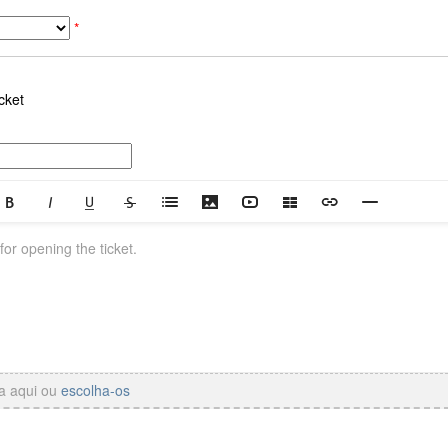
*
cket
ra aqui ou
escolha-os